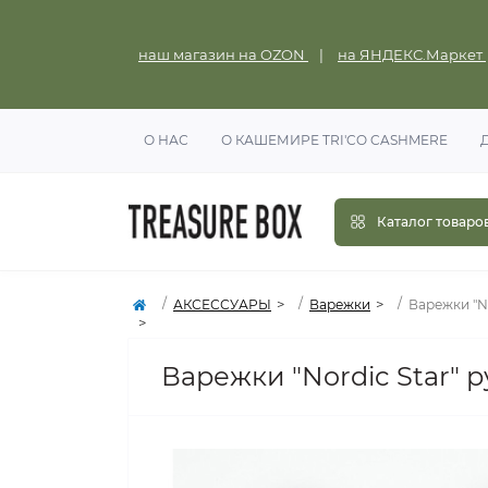
наш магазин на OZON
|
на ЯНДЕКС.Маркет
О НАС
О КАШЕМИРЕ TRI'CO CASHMERE
Каталог товаро
АКСЕССУАРЫ
Варежки
Варежки "No
Варежки "Nordic Star" р