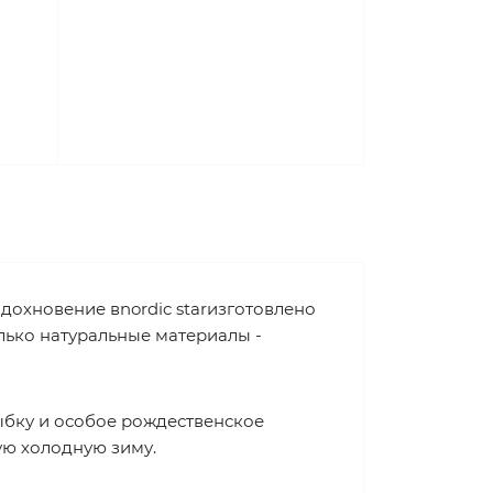
дохновение вnordic starизготовлено
лько натуральные материалы -
ыбку и особое рождественское
ую холодную зиму.