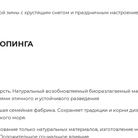
ой зимы с хрустящим снегом и праздничным настроени
ШОПИНГА
рсть. Натуральный возобновляемый биоразлагаемый ма
ями этичного и устойчивого разведения
ая семейная фабрика. Сохраняет традиции и корни диз
кого моря.
ование только натуральных материалов, изготовление 
 Положительное социальное влияние