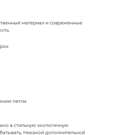
ественный материал и современные
сть.
ирок
ению петли.
вано в стильную экологичную
абатывать. Никакой дополнительной