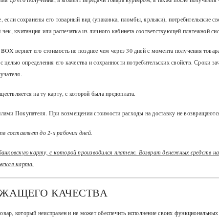
, если сохранены его товарный вид (упаковка, пломбы, ярлыки), потребительские с
 чек, квитанция или распечатка из личного кабинета соответствующей платежной сис
OX вернет его стоимость не позднее чем через 30 дней с момента получения товара
 с целью определения его качества и сохранности потребительских свойств. Сроки за
лучателя.
ествляется на ту карту, с которой была предоплата.
илами Покупателя. При возмещении стоимости расходы на доставку не возвращаютс
в составляет до 2-х рабочих дней.
нковскую карту, с которой производился платеж. Возврат денежных средств на к
вская карта.
ЕЖАЩЕГО КАЧЕСТВА
овар, который неисправен и не может обеспечить исполнение своих функциональных