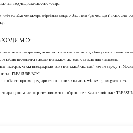
стью или нефункциональностью товара.
к либо ошибка менеджера, обрабатывающего Ваш заказ (размер, цвет) повторная до
ку.
БХОДИМО:
случае возврата товара ненадлежащего качества просим подробно указать, какой име
ого кабинета соответствующей платежной системы с детализацией платежа;
пия паспорта, чек/квитанция/распечатка платежной системы) нам по адресу: г. Москва,
-магазин TREASURE BOX).
ой области просим предварительно звонить / писать в WhatsApp, Telegram по тел. +7
товара, просим ваc направить письменное обращение в Клиентский отдел TREASURE