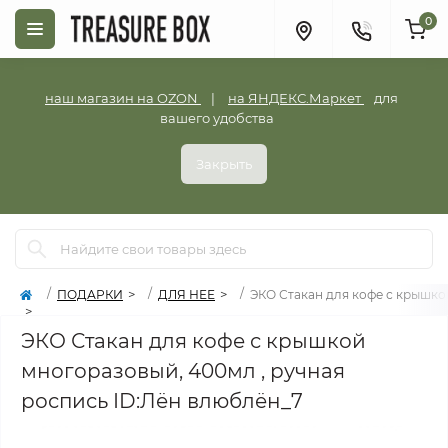
0
наш магазин на OZON
|
на ЯНДЕКС.Маркет
для
вашего удобства
Закрыть
ПОДАРКИ
ДЛЯ НЕЕ
ЭКО Стакан для кофе с крышко
ЭКО Стакан для кофе с крышкой
многоразовый, 400мл , ручная
роспись ID:Лён влюблён_7