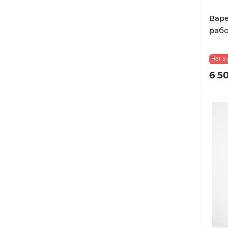
Варе
рабо
Нет в
6 50