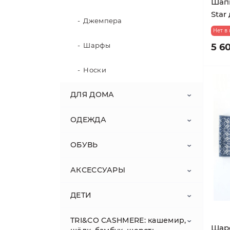
Шапк
Star
Джемпера
Нет в
Шарфы
5 60
Носки
ДЛЯ ДОМА
ОДЕЖДА
Кухня и столовая
ОБУВЬ
Домашний текстиль
Женщинам
Скатерти / салфетки
АКСЕССУАРЫ
Кухонные полотенца
Льняное постельное
Мужчинам
Ботинки броги мужские
Декоративные подушки
Лонгсливы
бельё
Grenson, Англия
Наборы мешочков для
ДЕТИ
Льняные покрывала
Джемперы, свитеры,
Скандинавские носки Хюгге
Лонгсливы
хранения
водолазки
"WARM FEET - WARM HEART"
Свечи из соевого воска
Обувь Clarks Originals / Кларкс
Наволочки льняные
обувь мужская
Вафельные покрывала
TRI&CO CASHMERE: кашемир,
Джемперы, свитеры
Обувь
Шарф
Фартуки и аксессуары
Кардиганы, кофты для