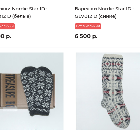
жки Nordic Star ID :
Варежки Nordic Star ID :
12 D (белые)
GLV012 D (синие)
 наличии
Нет в наличии
0 р.
6 500 р.