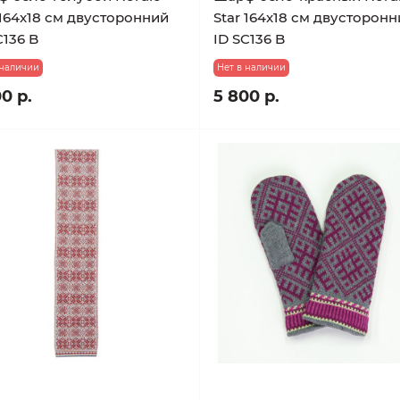
 164x18 см двусторонний
Star 164x18 см двусторон
C136 B
ID SC136 B
 наличии
Нет в наличии
0 р.
5 800 р.