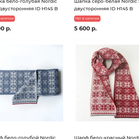
а бело-голубая Nordic
Шапка серо-белая Nordic 
 двусторонняя ID H145 B
двусторонняя ID H145 B
 наличии
Нет в наличии
0 р.
5 600 р.
 бело-голубой Nordic
Шарф бело-красный Nord