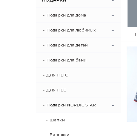
ПОДАРКИ
Подарки для дома
Подарки для любимых
Арома свечи
Скандинавские пледы
Подарки для детей
Хрусталь "SUNNY BUNNY"
"NORDIC STAR"
Соевые свечи "5 Senses"
Подарки для бани
Игрушки "MAILEG"
Льняные скатерти, дорожки
"HOME SWEET HOME"
Домашние носки хюгге
ДЛЯ НЕГО
"WARM FEET - WARM HEART"
Шерстяные пледы "HUG ME
ДЛЯ НЕЕ
MORE"
Чашки в подарок
Подарки NORDIC STAR
Полотенца для кухни,
Свитер для него / для нее
рисунок жаккард "TEA PARTY"
Boyfriend Pullover
Шапки
Варежки