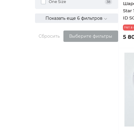
ХЛОПОК трикотаж мужской
One Size
38
Шарф
Футболки, жилеты
Star
ШЕРСТЬ трикотаж женский
ID S
Показать еще 6 фильтров
Нет в
ШЕРСТЬ трикотаж мужской
Сбросить
Выберите фильтры
5 80