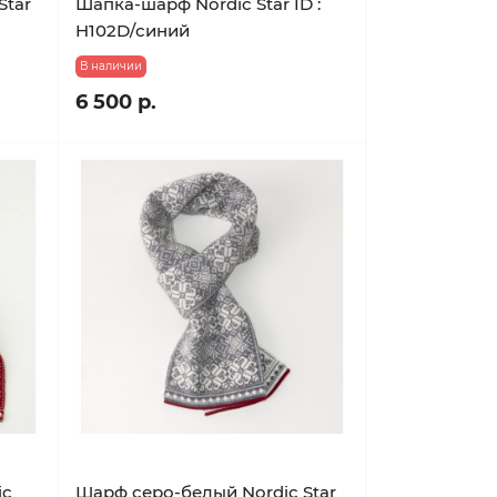
Star
Шапка-шарф Nordic Star ID :
H102D/синий
В наличии
6 500 р.
ic
Шарф серо-белый Nordic Star