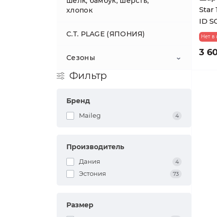
шёлк, бамбук, шерсть,
Пододеяльники льняные
Ванная, баня, сауна , спа
Кашемировые платки - шарфы
Соевые свечи Вереск
Star
женщин
хлопок
Эспадрильи
Хлопковые покрывала
Кардиганы, кофты, худи
Одежда
Резиновые сапожки
ID S
Простыни льняные
Соевые свечи Гвоздика
натуральный каучук Aigle,
Кружки / чашки
Шерстяные платки - шарфы
Полотенца
Платья в морском стиле
C.T. PLAGE (ЯПОНИЯ)
Франция (1853)
Aigle резиновые сапоги
КАШЕМИР женский
Шерстяные пледы
Водолазки
Нет в
Игрушки
Юбки-балерины
детские натуральный каучук
Комплекты постельного
Соевые свечи Корица
Халаты
Хрусталь " SUNNY BUNNY
Шляпы соломенные
Гжель
3 60
Летние платья
белья
Сезоны
"
КАШЕМИР мужской
Джемперы
Байковые одеяла
Поло
Детские пледы и
Maileg
Соевые свечи
Пештемаль
Кружки Муми
покрывала
Варежки
Фильтр
Шорты
Можжевельник и лимониум
Кардиганы
ШËЛК + КАШЕМИР
Эко-пикник
Бокалы и Стаканы
Свитеры, джемперы,
Ковры
Футболки
женский
водолазки
Керамика Болеславец
Шапки
Одеяла и покрывала для
Покрывала из умягчённого
Бренд
Boyfriend Pullover - свитер и
Соевые свечи Мох
Свитеры
Рюмки и Стопки
младенцев
льна
Море
Шорты мужские
джемпер для неё и для него
Кардиганы, кофты, худи
ШËЛК + КАШЕМИР
Джемперы, свитеры,
Maileg
4
Императорский фарфор
Павловопосадские платки
мужской
водолазки
Соевые свечи Полевые цветы
Водолазки
Кувшины и Графины
Байковые одеяла
Осенние хиты
АКЦИИ
Комфортная одежда
Поло
Шёлковые платки - шарфы
Производитель
Кардиганы, кофты
БАМБУК трикотаж женский
Свитеры, джемперы,
Соевые свечи Рябина и
Платья
Жаккардовые покрывала
Пасха в эко - стиле
водолазки
Домашняя одежда
листья черники
Дания
4
Льняные шарфы - парео -
Топы, футболки
БАМБУК трикотаж мужской
Эстония
73
Покрывала из хлопка
пончо
Кардиганы, кофты
Верхняя одежда -
Соевые свечи Цветы
РАСПРОДАЖА
календулы
ХЛОПОК трикотаж женский
Шерстяные пледы
Сумки и шоперы
Размер
Поло
АКЦИИ