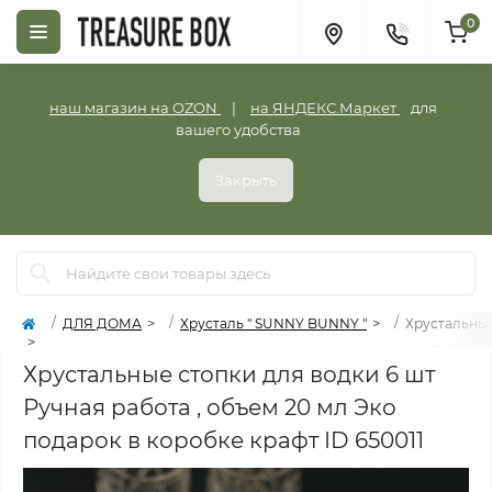
0
наш магазин на OZON
|
на ЯНДЕКС.Маркет
для
вашего удобства
Закрыть
ДЛЯ ДОМА
Хрусталь " SUNNY BUNNY "
Хрустальные
Хрустальные стопки для водки 6 шт
Ручная работа , объем 20 мл Эко
подарок в коробке крафт ID 650011