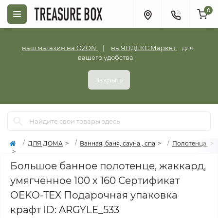
0
наш магазин на OZON
|
на ЯНДЕКС.Маркет
для
вашего удобства
Закрыть
ДЛЯ ДОМА
Ванная, баня, сауна , спа
Полотенца
Большое банное полотенце, жаккард,
умягчённое 100 х 160 Сертификат
OEKO-TEX Подарочная упаковка
крафт ID: ARGYLE_533