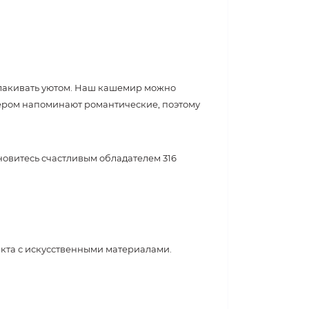
волакивать уютом. Наш кашемир можно
пером напоминают романтические, поэтому
тановитесь счастливым обладателем
316
акта с искусственными материалами.