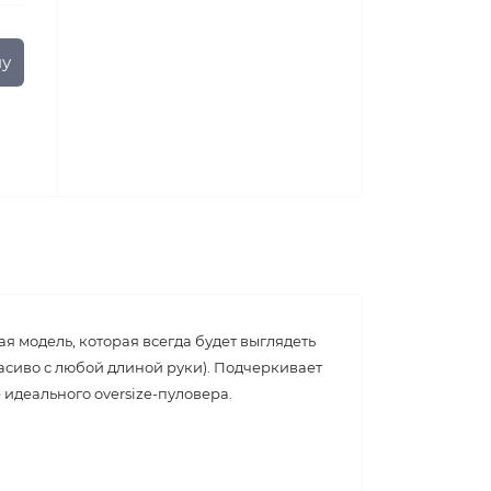
ну
ая модель, которая всегда будет выглядеть
расиво с любой длиной руки). Подчеркивает
идеального oversize-пуловера.