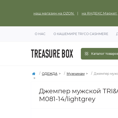
наш магазин на OZON
|
на ЯНДЕКС.Маркет
О НАС
О КАШЕМИРЕ TRI'CO CASHMERE
Каталог товаро
ОДЕЖДА
Мужчинам
Джемпер мужск
Джемпер мужской TRI&C
M081-14/lightgrey