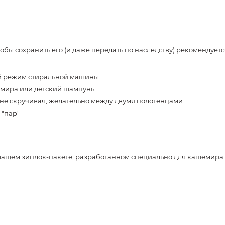
бы сохранить его (и даже передать по наследству) рекомендуетс
ной режим стиральной машины
емира или детский шампунь
 не скручивая, желательно между двумя полотенцами
 "пар"
щем зиплок-пакете, разработанном специально для кашемира. 