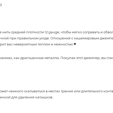
O
 нить средней плотности 12 gauge, чтобы мягко согревать и об
упречной при правильном уходе. Отношения с кашемировым джем
♥
арит вас невероятным теплом и нежностью
 граммах, как драгоценные металлы. Покупая этот джемпер, вы с
ожет немного скатываться в местах трения или длительного конт
инкой для удаления катышков.