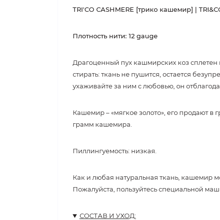
TRI'CO CASHMERE [трико кашемир] | TRI&C
Плотность нити: 12 gauge
Драгоценный пух кашмирских коз сплетен в
стирать: ткань не пушится, остается без
ухаживайте за ним с любовью, он отблагод
Кашемир – «мягкое золото», его продают в
грамм кашемира
.
Пиллингуемость: низкая.
Как и любая натуральная ткань, кашемир м
Пожалуйста, пользуйтесь специальной маш
СОСТАВ И УХОД: