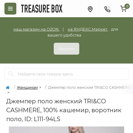
0
наш магазин на OZON
|
на ЯНДЕКС.Маркет
для
вашего удобства
Закрыть
Женщинам
Джемпер поло женский TRI&CO CASHMERE, 100
Джемпер поло женский TRI&CO
CASHMERE, 100% кашемир, воротник
поло, ID: L111-94LS